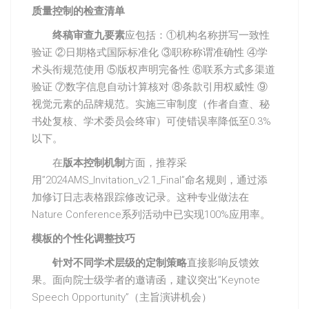
质量控制的检查清单
终稿审查九要素
应包括：①机构名称拼写一致性
验证 ②日期格式国际标准化 ③职称称谓准确性 ④学
术头衔规范使用 ⑤版权声明完备性 ⑥联系方式多渠道
验证 ⑦数字信息自动计算核对 ⑧条款引用权威性 ⑨
视觉元素的品牌规范。实施三审制度（作者自查、秘
书处复核、学术委员会终审）可使错误率降低至0.3%
以下。
在
版本控制机制
方面，推荐采
用”2024AMS_Invitation_v2.1_Final”命名规则，通过添
加修订日志表格跟踪修改记录。这种专业做法在
Nature Conference系列活动中已实现100%应用率。
模板的个性化调整技巧
针对不同学术层级的定制策略
直接影响反馈效
果。面向院士级学者的邀请函，建议突出”Keynote
Speech Opportunity”（主旨演讲机会）