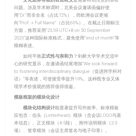
文化差异导致的表述歧义
是需要特别注意的潜在
问题。涉及学术称谓时，北美会议邀请函偏好使
用”Dr.”而非全名（占比72%），而欧洲会议更倾
向”Prof. + Full Name”（占比65%）。在截止日期标注
方面，推荐采用”23:59 UTC+8 on 30 September
2023″这种国际标准格式，避免使用”end of month”等
模糊表述。
如何平衡
正式性与亲和力
？剑桥大学学术交流中
心的研究显示，在邀请函结尾增加”We look forward
to fostering interdisciplinary dialogue（促进跨学科对
话）”等表述，可使接受率提升19%。这种既专业又体
现学术价值观的措辞值得借鉴。
模板框架的模块化设计
模块化结构设计
能显著提升写作效率。标准模板
应包含：信头（Letterhead）模块（含会议LOGO与基
本信息）、正文模块（4-5段）、附件说明模块（2-3
项）、签章模块（会议主席签名与电子印章）。