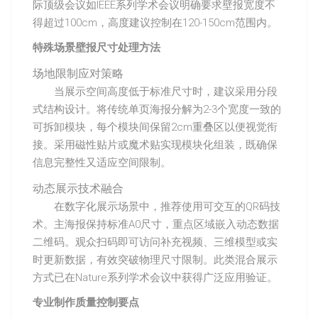
际顶级会议如IEEE系列学术会议明确要求壁报宽度不
得超过100cm，高度建议控制在120-150cm范围内。
特殊场景壁报尺寸处理方法
场地限制应对策略
当展示空间高度低于标准尺寸时，建议采用分段
式结构设计。将传统单页海报分解为2-3个宽度一致的
可拆卸模块，每个模块间保留2cm重叠区以便视觉衔
接。采用磁性贴片或魔术贴实现模块化组装，既确保
信息完整性又适应空间限制。
动态展示技术融合
在数字化展示场景中，推荐使用可交互的QR码技
术。主海报保持标准A0尺寸，重点区域嵌入动态数据
二维码。观众扫码即可访问补充视频、三维模型或实
时更新数据，有效突破物理尺寸限制。此类混合展示
方式已在Nature系列学术会议中获得广泛应用验证。
专业制作质量控制要点