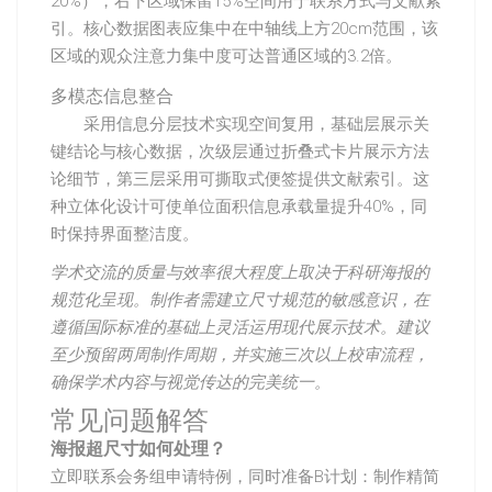
20%），右下区域保留15%空间用于联系方式与文献索
引。核心数据图表应集中在中轴线上方20cm范围，该
区域的观众注意力集中度可达普通区域的3.2倍。
多模态信息整合
采用信息分层技术实现空间复用，基础层展示关
键结论与核心数据，次级层通过折叠式卡片展示方法
论细节，第三层采用可撕取式便签提供文献索引。这
种立体化设计可使单位面积信息承载量提升40%，同
时保持界面整洁度。
学术交流的质量与效率很大程度上取决于科研海报的
规范化呈现。制作者需建立尺寸规范的敏感意识，在
遵循国际标准的基础上灵活运用现代展示技术。建议
至少预留两周制作周期，并实施三次以上校审流程，
确保学术内容与视觉传达的完美统一。
常见问题解答
海报超尺寸如何处理？
立即联系会务组申请特例，同时准备B计划：制作精简