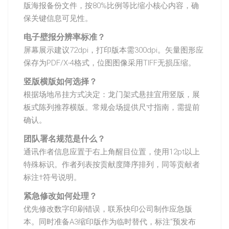
版海报备份文件，按80%比例等比缩小核心内容，确
保关键信息可见性。
电子壁报分辨率标准？
屏幕展示建议72dpi，打印版本需300dpi。矢量图形应
保存为PDF/X-4格式，位图图像采用TIFF无损压缩。
竖版横版如何选择？
根据场地吊挂方式决定：龙门架式悬挂宜用竖版，展
板式陈列推荐横版。常规会场提供尺寸指南，需提前
确认。
团队署名规范是什么？
通讯作者信息应置于右上角醒目位置，使用12pt以上
特殊标识。作者列表按贡献度降序排列，同等贡献者
标注†符号说明。
紧急修改如何处理？
优先修改数字印刷错误，联系快印公司制作应急版
本。同时准备A3缩印版作为临时替代，标注”预发布