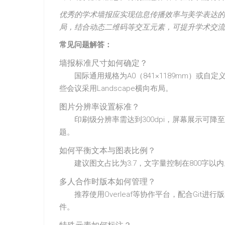
优秀的学术墙报应实现信息传播效率与美学表达的
局，结合动态二维码等交互元素，可提升学术交流
常见问题解答：
墙报标准尺寸如何确定？
国际通用规格为A0（841×1189mm）或自
些会议采用Landscape横向布局。
图片分辨率设置标准？
印刷级分辨率需达到300dpi，屏幕展示可降至1
题。
如何平衡文本与图表比例？
建议图文占比为3:7，文字量控制在800字以内
多人合作时版本如何管理？
推荐使用Overleaf等协作平台，配合Gi
件。