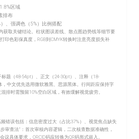
.8%区域
素排布
%）、强调色（5%）比例搭配
秒内获取关键结论。柱状图误差线、散点图趋势线等细节要
保打印色彩保真度，RGB到CMYK转换时注意亮度损失补
（48-54pt）、正文（24-30pt）、注释（18-
a等无衬线字体，中文优先选用微软雅黑、思源黑体。行间距应保持字
。图文混排时需预留10%空白区域，有效缓解视觉疲劳。
高频错误包括：信息密度过大（占比37%）、视觉焦点缺失
”三步审查法”：首次审核内容逻辑，二次核查数据准确性，
议具体要求，ORCID码应转换为QR码形式嵌入。