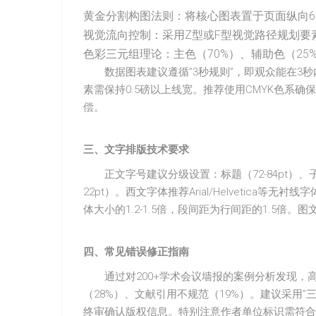
黄金分割构图法则：将核心图表置于页面纵向61
视觉流向控制：采用Z型或F型视觉路径规划要
色彩三元组理论：主色（70%）、辅助色（25
数据图表建议遵循”3秒规则”，即观众能在3
素需保持0.5磅以上线宽。推荐使用CMYK色系确
偿。
三、文字排版技术要求
正文字号建议分级设置：标题（72-84pt）、子标题
22pt）。西文字体推荐Arial/Helvetic
体大小的1.2-1.5倍，段间距为行间距的1.5倍
四、常见错误修正指南
通过对200+学术会议墙报的案例分析发现，
（28%）、文献引用不规范（19%）。建议采用
终审确认版权信息。特别注意作者单位标识需符合会