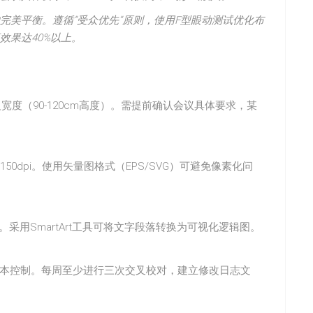
完美平衡。遵循”受众优先”原则，使用F型眼动测试优化布
效果达40%以上。
定义宽度（90-120cm高度）。需提前确认会议具体要求，某
50dpi。使用矢量图格式（EPS/SVG）可避免像素化问
。采用SmartArt工具可将文字段落转换为可视化逻辑图。
t进行版本控制。每周至少进行三次交叉校对，建立修改日志文