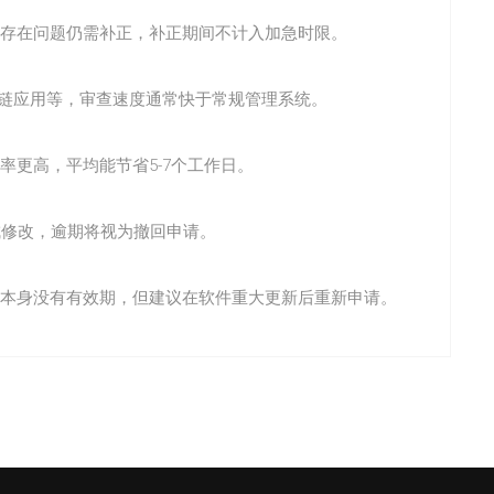
存在问题仍需补正，补正期间不计入加急时限。
块链应用等，审查速度通常快于常规管理系统。
率更高，平均能节省5-7个工作日。
成修改，逾期将视为撤回申请。
本身没有有效期，但建议在软件重大更新后重新申请。