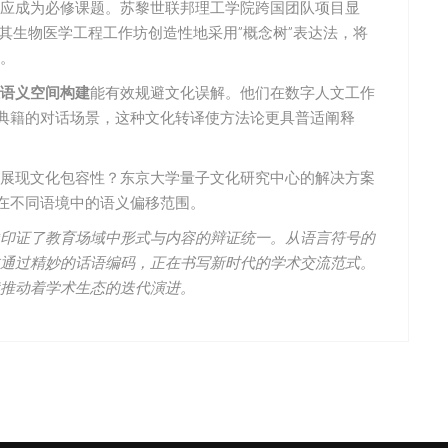
应成为必修课题。苏黎世联邦理工学院跨国团队项目显
其生物医学工程工作坊创造性地采用”概念树”表达法，将
。
语义空间构建
能有效规避文化误解。他们在数字人文工作
明典籍的对话场景，这种文化转译使方法论更具普适阐释
展现文化包容性？东京大学量子文化研究中心的解决方案
语在不同语境中的语义偏移范围。
印证了教育场域中形式与内容的辩证统一。从语言符号的
通过精妙的话语编码，正在书写新时代的学术交流范式。
推动着学术生态的迭代演进。