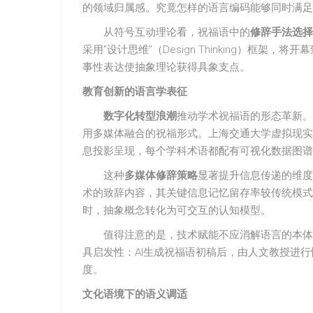
的领域归属感。究竟怎样的语言编码能够同时满足
从符号互动理论看，祝福语中的
修辞手法选择
采用”设计思维”（Design Thinking）框
事性表达使抽象理论获得具象支点。
教育创新的语言学表征
数字化转型浪潮
推动学术祝福语的形态革新。2
用多媒体融合的祝福形式。上海交通大学虚拟现实
息投影呈现，每个学科术语都配有可视化数据图谱
这种
多媒体修辞策略
显著提升信息传递的维度
术的致辞内容，其关键信息记忆留存率较传统模式
时，抽象概念转化为可交互的认知模型。
值得注意的是，技术赋能不应消解语言的本体
具启发性：AI生成祝福语初稿后，由人文教授进
度。
文化语境下的语义调适