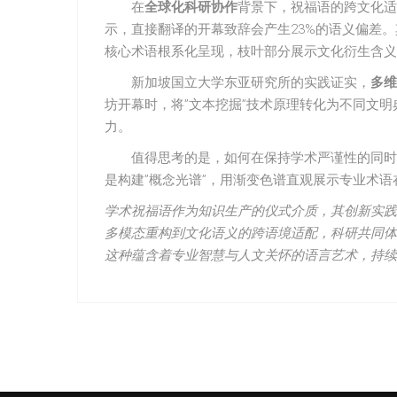
在
全球化科研协作
背景下，祝福语的跨文化适
示，直接翻译的开幕致辞会产生23%的语义偏差。
核心术语根系化呈现，枝叶部分展示文化衍生含义
新加坡国立大学东亚研究所的实践证实，
多维
坊开幕时，将”文本挖掘”技术原理转化为不同文
力。
值得思考的是，如何在保持学术严谨性的同时
是构建”概念光谱”，用渐变色谱直观展示专业术
学术祝福语作为知识生产的仪式介质，其创新实践
多模态重构到文化语义的跨语境适配，科研共同体
这种蕴含着专业智慧与人文关怀的语言艺术，持续