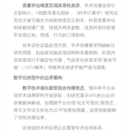
质量评估维度呈现体系性差异
。学术传播采用引
文影响力、H指数等量化指标，《科学计量学》研究证
实论文被引频次与创新程度呈正相关。科普质量评估
则依赖传播广度、情感共鸣等参数，优质科普内容通
常实现认知、情感、行为的三维影响。
在争议性议题处理方面，学术传播要求明确标注
研究局限，如临床试验必须说明样本量限制。科普内
容则需进行不确定性沟通，气候变化科普采用”极有可
能”（>95%概率）等概率化表述平衡严谨与易懂。
数字化转型中的边界重构
数字技术催生新型混合传播形态
。预印本平台实
现学术成果即时开放获取，但研究显示68%的公众仍
依赖媒体解读。短视频平台出现”论文可视化”新形态，
将天文学论文转化为3D宇宙模拟视频，这类创新模糊
了传统传播边界。
区块链技术的应用正在重塑学术信用体系，