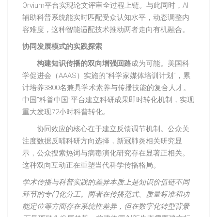
Orvium平台实现论文评审全过程上链。与此同时，AI
辅助科普系统能实时匹配受众认知水平，动态调整内
容难度，这种智能适配技术推动两者走向有机融合。
协同发展模式的实践探索
构建知识传播的双向增强回路
成为可能。美国科
学促进会（AAAS）实施的”科学家媒体培训计划”，累
计培养3800名兼具学术素养与传播技能的复合人才。
中国”科普中国”平台建立科研成果即时转化机制，实现
重大发现72小时科普转化。
协同效应的核心在于建立反馈调节机制。公众关
注度数据反哺科研方向选择，新冠肺炎相关研究显
示，公众搜索热词与病毒演化研究存在显著正相关。
这种双向互动正在重塑当代科学传播格局。
学术传播与科普实践的差异本质上是知识价值链不同
环节的专门化分工。两者在传播范式、质量标准和功
能定位等方面存在系统性差异，但在数字化转型背景