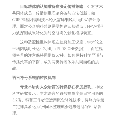
目标群体的认知准备度决定传播策略
。针对学术
共同体成员，传播侧重理论突破与方法创新，如
CRISPR基因编辑技术论文需详细说明sgRNA设计原
理。面对公众的科普则需要构建认知锚点，NASA将引
力波探测成果转化为时空涟漪的触觉模拟装置。
这种适配性重构体现在信息加工深度，学术论文
平均阅读时长达4.2小时（PLOS ONE数据），而短视
频科普的注意保持周期仅57秒。如何保持科学严谨与
传播效率的平衡，成为两类传播体系共同面临的挑
战。
语言符号系统的转换机制
专业术语向大众语言的转换存在梯度损耗
。神经
科学研究显示，学术语言的符号抽象度是日常用语的
3.2倍。科普工作者需运用概念降维技术，将热力学第
二定律具象化为”房间不整理就会越来越乱”的生活哲
理。