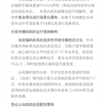
生物医学领域遵循PRISMA声明（系统综述和荟萃分析
优先报告条目）。科普内容则侧重信息可理解性，要
求将
复杂理论进行场景化重构
，如量子纠缠概念在科
普作品中常借助量子纠缠玩具进行具象表达。
分层传播机制的运行规律解构
信息编码体系的差异性导致传播形态分化
。学术
传播采用标准化的知识表述范式，文献计量学数据显
示，核心期刊论文平均包含23.7个专业术语。而优质
科普作品通过语义稀释技术，将专业术语密度控制在
8%以下，同时使用类比修辞提升接受度。
从传播时效性分析，学术信息存在显著时滞效
应，《自然》期刊统计显示从投稿到发表平均耗时147
天。科普传播却能实现即时转化，疫情期间新冠疫苗
原理的科普短视频在论文预印本发布72小时内即完成
制作传播。
受众认知框架的适配性重构