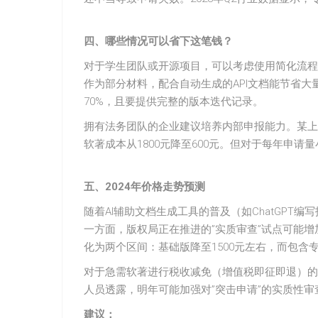
四、哪些情况可以省下这笔钱？
对于学生团队或开源项目，可以考虑使用简化流程。扩
作为部分材料，配合自动生成的API文档能节省
70%，且要提供完整的版本迭代记录。
拥有法务团队的企业建议培养内部申报能力。某上
软著成本从1800元降至600元。但对于每年申
五、2024年价格走势预测
随着AI辅助文档生成工具的普及（如ChatGPT编
一方面，版权局正在推进的”实质审查”试点可能增加
化为两个区间：基础版降至1500元左右，而包含
对于急需软著进行税收减免（增值税即征即退）的
人员透露，明年可能加强对”突击申请”的实质性
建议：