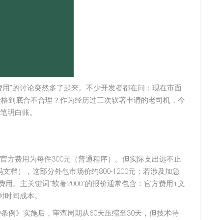
费用”的讨论突然多了起来。不少开发者都在问：现在市面
个价格到底合不合理？作为经历过三次软著申请的老司机，今
笔明白账。
官方费用为每件300元（普通程序）。但实际支出远不止
档），这部分外包市场价约800-1200元；若涉及加急
费用。主关键词”软著2000″的报价通常包含：官方费用+文
时时间成本。
护条例》实施后，审查周期从60天压缩至30天，但技术特