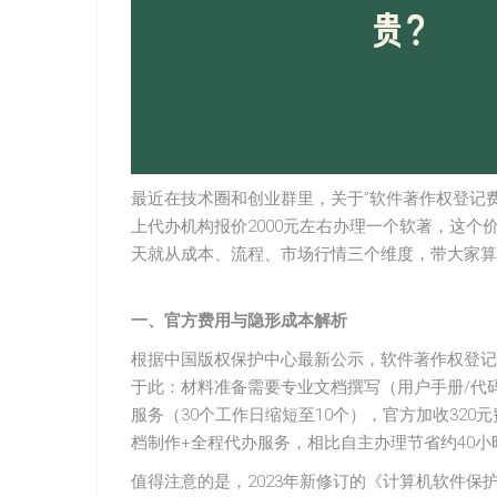
最近在技术圈和创业群里，关于”软件著作权登记
上代办机构报价2000元左右办理一个软著，这
天就从成本、流程、市场行情三个维度，带大家算
一、官方费用与隐形成本解析
根据中国版权保护中心最新公示，软件著作权登记
于此：材料准备需要专业文档撰写（用户手册/代码文
服务（30个工作日缩短至10个），官方加收320元
档制作+全程代办服务，相比自主办理节省约40小
值得注意的是，2023年新修订的《计算机软件保