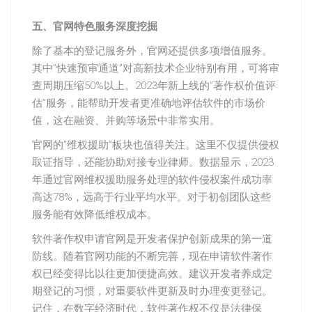
五、官网特色服务深度挖掘
除了基本的登记服务外，官网还提供多项增值服务。
其中”快速预审通道”对高新技术企业特别有用，可将审
查周期压缩50%以上。2023年新上线的”著作权价值评
估”服务，能帮助开发者更准确地评估软件的市场价
值，这在融资、并购等场景中非常实用。
官网的”维权援助”板块也值得关注。这里不仅提供侵权
取证指导，还能协助对接专业律师。数据显示，2023
年通过官网维权援助服务处理的软件侵权案件成功率
高达78%，远高于行业平均水平。对于初创团队这些
服务能有效降低维权成本。
软件著作权申请官网是开发者保护创新成果的第一道
防线。随着官网功能的不断完善，现在申请软件著作
权已经变得比以往更加便捷高效。建议开发者养成定
期登记的习惯，对重要软件更新及时办理变更登记。
记住，在数字经济时代，软件著作权不仅是法律保