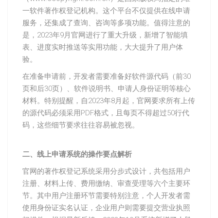
一软件著作权登记机构。这个平台不仅提供在线申请
服务，还集成了查询、咨询等多项功能。值得注意的
是，2023年9月官网进行了重大升级，新增了智能填
表、进度实时推送等实用功能，大大提升了用户体
验。
在准备申请前，开发者需要准备好软件源代码（前30
页和后30页）、软件说明书、申请人身份证明等核心
材料。特别提醒，自2023年8月起，官网要求所有上传
的源代码必须采用PDF格式，且每页不得超过50行代
码，这些细节要求往往容易被忽视。
二、线上申请系统的操作要点解析
官网的著作权登记系统采用分步式设计，共包括用户
注册、材料上传、费用缴纳、审查受理等六个主要环
节。其中用户注册环节需要特别注意，个人开发者需
使用身份证实名认证，企业用户则需要提交营业执照