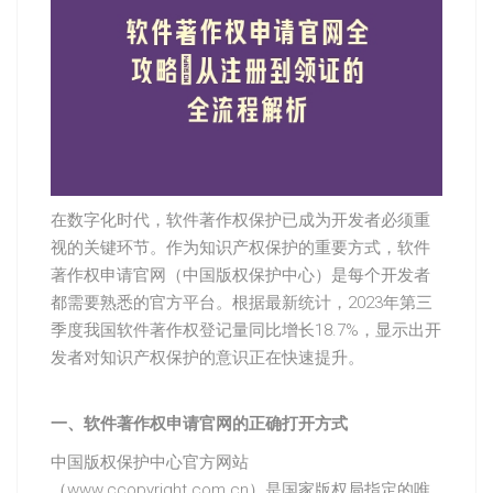
在数字化时代，软件著作权保护已成为开发者必须重
视的关键环节。作为知识产权保护的重要方式，软件
著作权申请官网（中国版权保护中心）是每个开发者
都需要熟悉的官方平台。根据最新统计，2023年第三
季度我国软件著作权登记量同比增长18.7%，显示出开
发者对知识产权保护的意识正在快速提升。
一、软件著作权申请官网的正确打开方式
中国版权保护中心官方网站
（www.ccopyright.com.cn）是国家版权局指定的唯