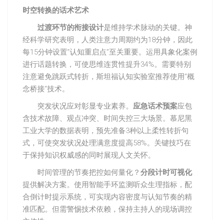
时空转换的话术艺术
过渡环节的衔接设计
是维持学术脉动的关键。神
经科学研究表明，人类注意力周期约为18分钟，因此
每15分钟设置”认知重启点”至关重要。运用具象化案例
进行话题转换，可使思维连贯性提升34%。需要特别
注意避免跳跃式转折，斯坦福认知实验室推荐使用”概
念桥接”技术。
突发状况应对彰显专业素养。
应急话术预案
应包
含技术故障、观点冲突、时间失控三大场景。慕尼黑
工业大学的数据表明，预先准备3种以上柔性转折句
式，可使突发状况处理满意度提高58%。关键技巧在
于保持知识权威感的同时展现人文关怀。
时间管理的节奏把控如何量化？
分段计时可视化
提供解决方案。使用智能手环监测听众生理指标，配
合倒计时提示系统，可实现内容密度与认知节奏的精
准匹配。但需警惕技术依赖，保持主持人的现场调控