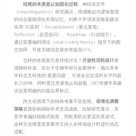
结尾的本质是认知固化过程
，神经语言学
（neurolinguistics）研究揭示，情感唤起与逻辑复现
的结合最能强化长期记忆。剑桥大学演讲实验室建议
采用”3R原则”：Recapitulation（要点复现）、
Reflection（反思提问）、Roadmap（行动指引）。
通过双重编码理论（dual coding theory）指导下的图
文协同，可使关键信息留存率提高61%。
怎样的收尾能引发持续讨论？
开放性话轮设计
展
现独特价值。在分子生物学研讨会案例中，抛出具有
学科交叉特质的”悬置问题”，可使会后交流时长平均延
长23分钟。同时需注意避免认知超载，MIT传播学系建
议设置明确的问题边界标记。
跨文化情境下的特殊考量不容忽视。
语境化调整
策略
直接影响国际学术交流成效。比较研究显示，东
亚学者偏好隐喻式收尾，而欧美听众更适应直述式。
这种文化维度差异要求主持人在终场设计时进行动态
适配。