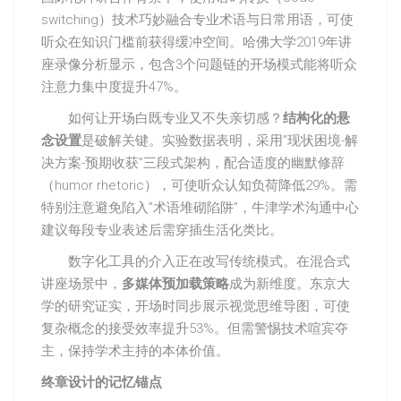
switching）技术巧妙融合专业术语与日常用语，可使
听众在知识门槛前获得缓冲空间。哈佛大学2019年讲
座录像分析显示，包含3个问题链的开场模式能将听众
注意力集中度提升47%。
如何让开场白既专业又不失亲切感？
结构化的悬
念设置
是破解关键。实验数据表明，采用”现状困境-解
决方案-预期收获”三段式架构，配合适度的幽默修辞
（humor rhetoric），可使听众认知负荷降低29%。需
特别注意避免陷入”术语堆砌陷阱”，牛津学术沟通中心
建议每段专业表述后需穿插生活化类比。
数字化工具的介入正在改写传统模式。在混合式
讲座场景中，
多媒体预加载策略
成为新维度。东京大
学的研究证实，开场时同步展示视觉思维导图，可使
复杂概念的接受效率提升53%。但需警惕技术喧宾夺
主，保持学术主持的本体价值。
终章设计的记忆锚点