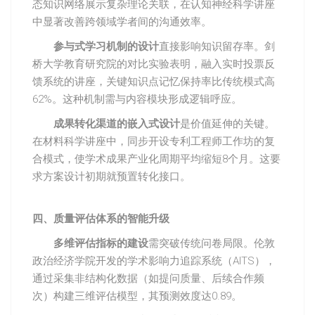
态知识网络展示复杂理论关联，在认知神经科学讲座
中显著改善跨领域学者间的沟通效率。
参与式学习机制的设计
直接影响知识留存率。剑
桥大学教育研究院的对比实验表明，融入实时投票反
馈系统的讲座，关键知识点记忆保持率比传统模式高
62%。这种机制需与内容模块形成逻辑呼应。
成果转化渠道的嵌入式设计
是价值延伸的关键。
在材料科学讲座中，同步开设专利工程师工作坊的复
合模式，使学术成果产业化周期平均缩短8个月。这要
求方案设计初期就预置转化接口。
四、质量评估体系的智能升级
多维评估指标的建设
需突破传统问卷局限。伦敦
政治经济学院开发的学术影响力追踪系统（AITS），
通过采集非结构化数据（如提问质量、后续合作频
次）构建三维评估模型，其预测效度达0.89。