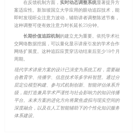
在反馈机制方面，
实时动态调整系统
显著提升方
案适应性。新加坡国立大学应用的眼动追踪技术，能
即时发现听众注意力波动，辅助讲者调整陈述节奏，
这种调整可使有效注意力时长延长23分钟。
长期价值追踪机制
的建立尤为重要。依托学术社
交网络数据挖掘，可以量化显示讲座引发的学术合作
网络扩展度。这种追踪应贯穿活动结束后至少18个月
周期。
现代学术讲座方案的设计已演变为系统工程，需要融
合教育学、传播学、信息技术等多学科智慧。通过分
层定位模型构建、参与式机制创新、智能评估体系升
级，能打造兼具学术严谨性与社会影响力的知识传播
平台。未来方案的进化方向将聚焦虚拟与现实空间的
深度融合，以及在人工智能辅助下的个性化知识服务
体系建设。